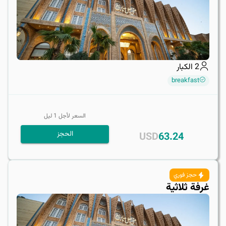
2
الكبار
breakfast
السعر لأجل
1
ليل
الحجز
USD
63.24
حجز فوري
غرفة ثلاثية