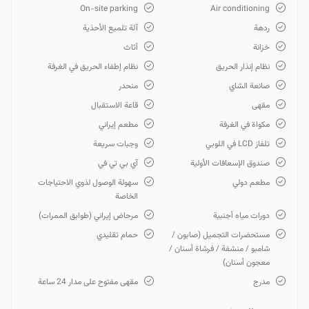
On-site parking
Air conditioning
ردهة
آلة تلميع الأحذية
خزانة
أثاث
نظام إنذار الحريق
نظام إطفاء الحريق في الغرفة
صانعة الشاي
منحدر
مقهى
قاعة الاستقبال
مكواة في الغرفة
مطعم إيراني
تلفاز LCD في اللوبي
وجبات سريعة
صندوق الإسعافات الأولية
آي بي تي في
مطعم دولي
سهولة الوصول لذوي الاحتياجات
الخاصة
دورات مياه أجنبية
مرحاض إيراني (طوابق الممرات)
مستحضرات التجميل (صابون /
حمام تقليدي
شامبو / منشفة / فرشاة أسنان /
معجون أسنان)
مدرج
مقهى مفتوح على مدار 24 ساعة