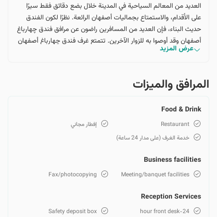
العديد من المعالم السياحية في المدينة خلال بضع دقائق فقط سيرًا
على الأقدام، والاستمتاع بجماليات أصفهان الرائعة. نظرًا لكون الفندق
حديث البناء، فإن العديد من المسافرين راضون عن مرافق فندق چهارباغ
أصفهان وقد أوصوا به للزوار الآخرين. تتمتع غرف فندق چهارباغ أصفهان
عرض المزيد
بتصميم أنيق وفاخر، ومع أجوائها المريحة، يمكن أن توفر لك إقامة
حالمة وذكريات لا تُنسى. تعتمد أسعار حجز فندق چهارباغ أصفهان إلى
حد كبير على تاريخ سفرك وسعة وميزات الغرفة التي تختارها للإقامة.
المرافق والمیزات
Food & Drink
Restaurant
إفطار مجاني
خدمة الغرف (على مدار 24 ساعة)
Business facilities
Fax/photocopying
Meeting/banquet facilities
Reception Services
Safety deposit box
24-hour front desk