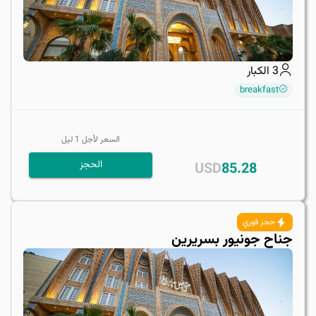
3
الكبار
breakfast
السعر لأجل
1
ليل
الحجز
USD
85.28
حجز فوري
جناح جونيور بسريرين