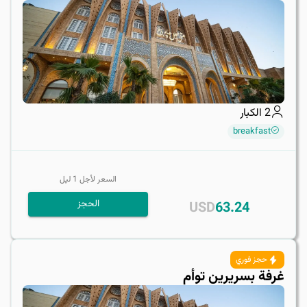
2
الكبار
breakfast
السعر لأجل
1
ليل
الحجز
USD
63.24
حجز فوري
غرفة بسريرين توأم