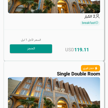
2
الكبار
breakfast
السعر لأجل
1
ليل
الحجز
USD
119.11
حجز فوري
Single Double Room