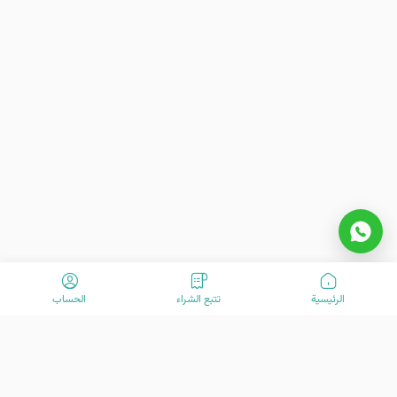
السياحية في المدينة للسياح.
مرافق فندق أربعة باغ أصفهان
فندق أربعة باغ الفاخر أصفهان يقدم مرافق وخدمات قياسية لجذب
انتباه المستخدمين، والتي يمكنك الوصول إليها عند حجز فندق أربعة
باغ في أصفهان. من بين مرافق فندق أربعة باغ أصفهان يمكن ذكر
مواقف السيارات، المصعد، المطعم، المقهى، خدمات الغسيل، صندوق
الأمانات، صالون التجميل، المساحات الخضراء، نادي البلياردو، ملعب
الأطفال، الإنترنت اللاسلكي، وغيرها.
الرئیسیة
تتبع الشراء
الحساب
مطعم فندق أربعة باغ أصفهان
فندق أربعة باغ يحتوي على مطعمين فاخرين يستقبلان الضيوف طوال