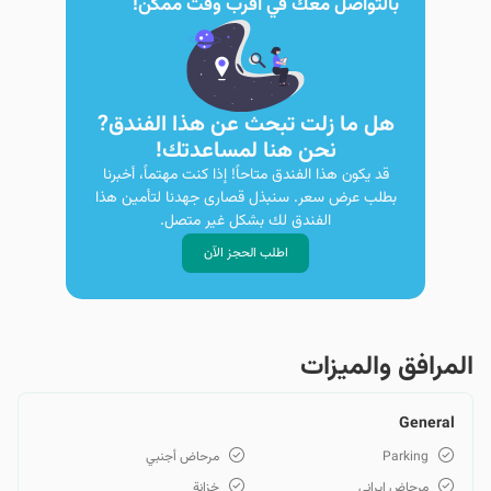
بالتواصل معك في أقرب وقت ممكن!
هل ما زلت تبحث عن هذا الفندق?
نحن هنا لمساعدتك!
قد يكون هذا الفندق متاحاً! إذا كنت مهتماً، أخبرنا
بطلب عرض سعر. سنبذل قصارى جهدنا لتأمين هذا
الفندق لك بشكل غير متصل.
اطلب الحجز الآن
المرافق والمیزات
General
Parking
مرحاض أجنبي
مرحاض إيراني
خزانة