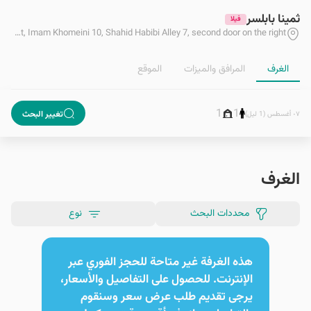
ثمينا بابلسر
فيلا
Mazandaran, Babolsar, Imam Khomeini Street, Imam Khomeini 10, Shahid Habibi Alley 7, second door on the right
الغرف
المرافق والمیزات
الموقع
1
1
تغيير البحث
٠٧ أغسطس (1 ليل)
الغرف
محددات البحث
نوع
هذه الغرفة غير متاحة للحجز الفوري عبر
الإنترنت. للحصول على التفاصيل والأسعار،
يرجى تقديم طلب عرض سعر وسنقوم