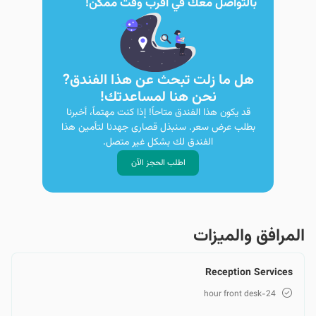
بالتواصل معك في أقرب وقت ممكن!
هل ما زلت تبحث عن هذا الفندق?
نحن هنا لمساعدتك!
قد يكون هذا الفندق متاحاً! إذا كنت مهتماً، أخبرنا
بطلب عرض سعر. سنبذل قصارى جهدنا لتأمين هذا
الفندق لك بشكل غير متصل.
اطلب الحجز الآن
المرافق والمیزات
Reception Services
24-hour front desk