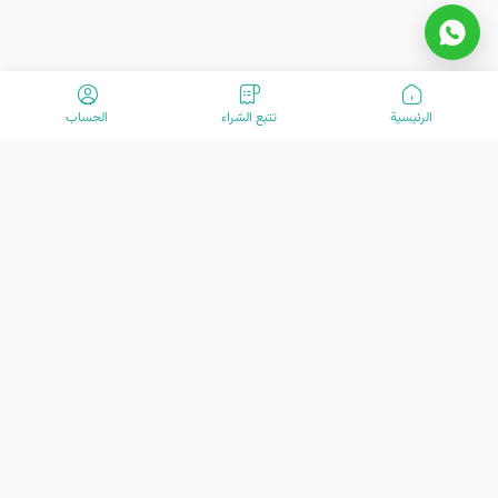
الرئیسیة
تتبع الشراء
الحساب
مرحبًا بكم في VisitOurIran (VOI)! نحن فريق متحمس مكرس لخلق تجارب
سفر استثنائية منذ عام 2015. مهمتنا هي تعزيز رحلة سفرك بخدمات العملاء
المتقدمة لدينا. نحن هنا لمساعدتك في استكشاف الكنوز الرائعة في إيران -
من تاريخها الغني وثقافتها النابضة بالحياة إلى جمالها الطبيعي المذهل. دعنا