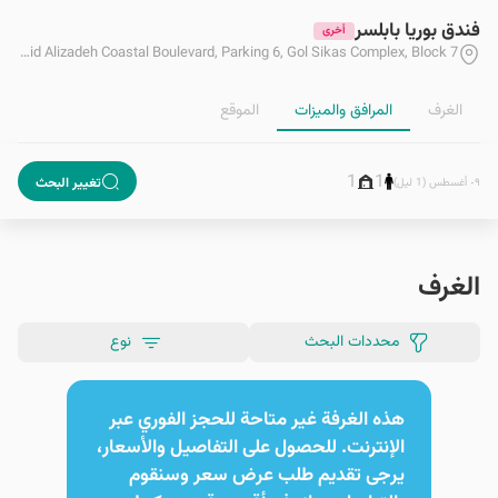
فندق بوريا بابلسر
أخرى
Mazandaran, Babolsar, Shahid Alizadeh Coastal Boulevard, Parking 6, Gol Sikas Complex, Block 7
الغرف
المرافق والمیزات
الموقع
1
1
تغيير البحث
٠٩ أغسطس (1 ليل)
الغرف
محددات البحث
نوع
هذه الغرفة غير متاحة للحجز الفوري عبر
الإنترنت. للحصول على التفاصيل والأسعار،
يرجى تقديم طلب عرض سعر وسنقوم