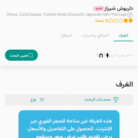
داريوش شيراز
فندق
Shiraz, Zand Square, Towhid Street (Dariush), opposite Fekri Passage
(
2
نجمة
)
الغرف
المرافق والمیزات
الموقع
1
1
تغيير البحث
٠٨ أغسطس (1 ليل)
الغرف
محددات البحث
نوع
هذه الغرفة غير متاحة للحجز الفوري عبر
الإنترنت. للحصول على التفاصيل والأسعار،
يرجى تقديم طلب عرض سعر وسنقوم