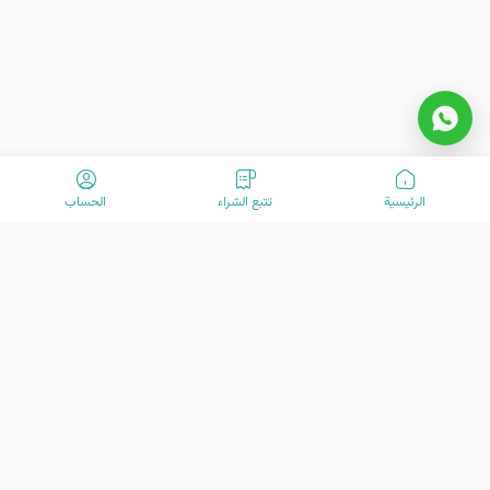
الرئیسیة
تتبع الشراء
الحساب
مرحبًا بكم في VisitOurIran (VOI)! نحن فريق متحمس مكرس لخلق تجارب