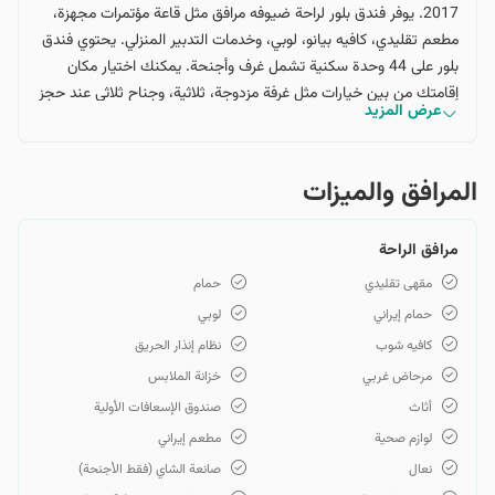
2017. يوفر فندق بلور لراحة ضيوفه مرافق مثل قاعة مؤتمرات مجهزة،
مطعم تقليدي، كافيه بيانو، لوبي، وخدمات التدبير المنزلي. يحتوي فندق
بلور على 44 وحدة سكنية تشمل غرف وأجنحة. يمكنك اختيار مكان
إقامتك من بين خيارات مثل غرفة مزدوجة، ثلاثية، وجناح ثلاثي عند حجز
عرض المزيد
فندق بلور طهران. جميع غرف فندق بلور طهران مزودة بالإنترنت ويتم
تنظيفها يوميًا. أسعار حجز فندق بلور طهران متوسطة ولكنها تختلف من
غرفة لأخرى. في الواقع، تكلفة الإقامة لكل ليلة في أي من غرف فندق بلور
المرافق والمیزات
تعتبر رخيصة نسبيًا، ولكن سعر جناح فندق بلور مرتفع نسبيًا. من حيث
الموقع الجغرافي، يقع فندق بلور عند تقاطع جسر كريمخان وشارع
مرافق الراحة
سبهبد قرني، مما يجعله قريبًا من شارع هفت تير، ميدان ولي عصر،
بوليفارد كشاورز وفردوسي. إن موقع هذا الفندق في هذه المنطقة من
مقهى تقليدي
حمام
المدينة يجعله قريبًا من معظم الوزارات، المراكز التجارية، والمعالم
حمام إيراني
لوبي
السياحية مثل كنيسة سيركيس المقدس.
كافيه شوب
نظام إنذار الحريق
مرحاض غربي
خزانة الملابس
أثاث
صندوق الإسعافات الأولية
لوازم صحية
مطعم إيراني
نعال
صانعة الشاي (فقط الأجنحة)