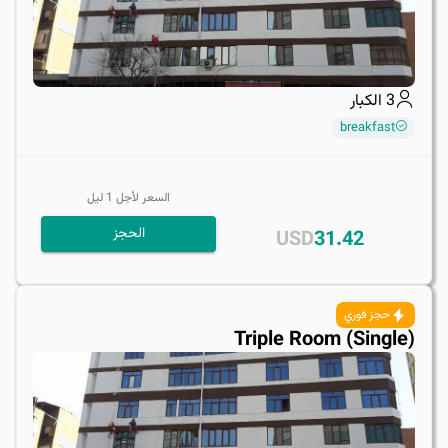
3
الكبار
breakfast
السعر لأجل
1
ليل
الحجز
USD
31.42
حجز فوري
Triple Room (Single)