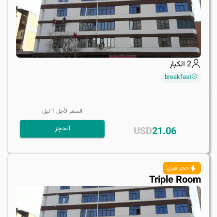
2
الكبار
breakfast
السعر لأجل
1
ليل
الحجز
USD
21.06
حجز فوري
Triple Room