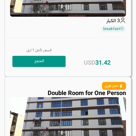
3
الكبار
breakfast
السعر لأجل
1
ليل
الحجز
USD
31.42
حجز فوري
Double Room for One Person