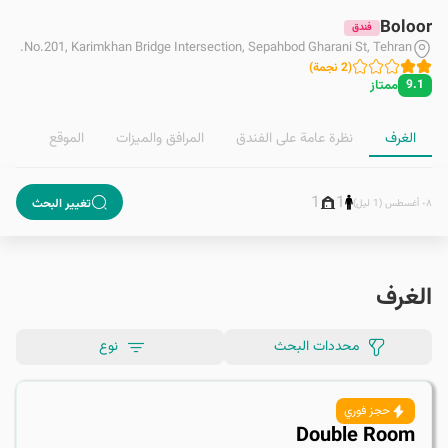
Boloor
فندق
No.201, Karimkhan Bridge Intersection, Sepahbod Gharani St, Tehran.
(
2
نجمة
)
ممتاز
9.1
الغرف
نظرة عامة على الفندق
المرافق والمیزات
الموقع
1
1
تغيير البحث
٠٨ أغسطس (1 ليل)
الغرف
محددات البحث
نوع
حجز فوري
Double Room