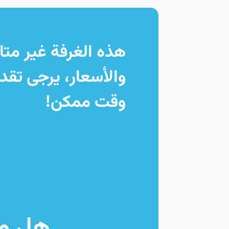
هذه الغرفة غير متا
والأسعار، يرجى تق
وقت ممكن!
هل ما