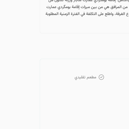
الكامل. إقامة بومگردي عمارت شاباز ورزنه تتكون من
، وغيرها من المرافق هي من بين ميزات إقامة بومگردي عمارت
لغرفة، واطلع على التكلفة في الفترة الزمنية المطلوبة
مطعم تقليدي