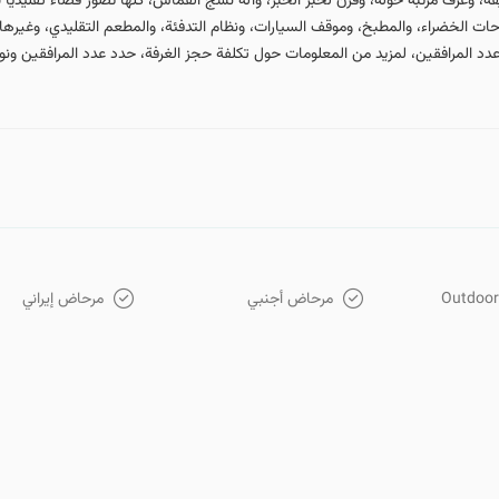
 وغرف مرتبة حوله، وفرن لخبز الخبز، وآلة نسج القماش، كلها تصور فضاءً تقليديًا ب
امة مختلفة. المساحات الخضراء، والمطبخ، وموقف السيارات، ونظام التدفئة، والمطعم التقليدي
دد المرافقين، لمزيد من المعلومات حول تكلفة حجز الغرفة، حدد عدد المرافقين ونوع ا
Outdoor 
مرحاض أجنبي
مرحاض إيراني