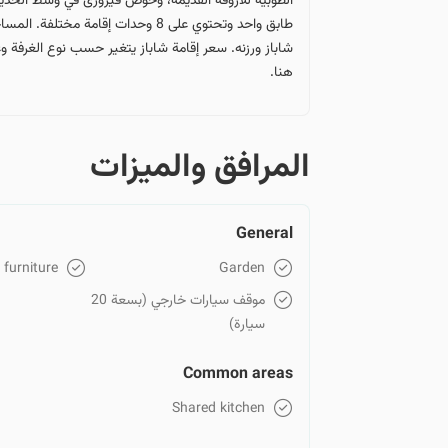
الطوبية للأروقة القديمة، وحوض فيروزى في وسط الحديقة،
طابق واحد وتحتوي على 8 وحدات إق
شاباز ورزنه. سعر إقامة شاباز يتغير حسب نوع الغرفة وع
هنا.
المرافق والمیزات
General
furniture
Garden
موقف سيارات خارجي (بسعة 20
سيارة)
Common areas
Shared kitchen