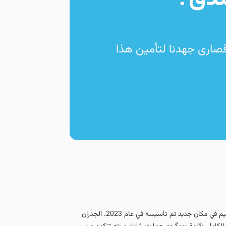
قصارى جهدنا لتأمين هذا
عند حجزك في إقامة بومگردي عمارت شاباز ورزنه (Shabaz Mansion Varzaneh) في إقامة بومگردي من الدرجة 2 في ورزنه، أصفهان، ستقيم في مكان جديد تم تأسيسه في عام 2023. الجدران