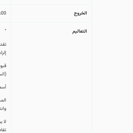
الخروج
:00
التعالیم
"
تقدي
إلزا
قبول
(ال
أسعا
المس
وانت
لا ي
تفا