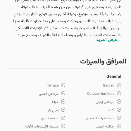
في عام 2021. فيلا ماه و خورشيد، تبلغ مساحتها 110 متر، وهي من
طابق واحد وتحتوي على 3 غرف. من بين هذه الغرف، هناك غرفة
رئيسية، وغرفة بسرير مزدوج، وغرفة أخرى بسرير فردي. الطريق المؤدي
إلى الفيلا معبد، وهناك سوبرماركت ومخبز على بعد خطوات قليلة منها.
من بين مرافق فيلا ماه و خورشيد رشت، يمكن ذكر الإنترنت اللاسلكي،
والمساحات الخضراء، والتراس، ونظام التدفئة والتبريد، ومطبخ مزود
عرض المزيد
بمرافق الطهي، وغيرها. سعر فيلا مهر و ماه رشت يعتبر معقولاً
واقتصادياً.
المرافق والمیزات
General
Terrace
Garden
Outdoor furniture
مرحاض أجنبي
مرحاض إيراني
خزانة
أثاث
ميني بار
مستحضرات التجميل
صانعة الشاي
إمكانية الطهي
صندوق الإسعافات الأولية