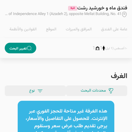
فندق ماه و خورشيد رشت
فيلا
Gilan, Rasht, Ahmadzadeh Boulevard, Gendarmerie Square (Harris), Azadeh Street, corner of Independence Alley 1 (Azadeh 2), opposite Mellat Building, No. 41
ة عامة على الفندق
المرافق والمیزات
الموقع
القوانین والأنظمة
1
1
تغيير البحث
١٠ أغسطس (1 ليل)
الغرف
محددات البحث
نوع
هذه الغرفة غير متاحة للحجز الفوري عبر
الإنترنت. للحصول على التفاصيل والأسعار،
يرجى تقديم طلب عرض سعر وسنقوم