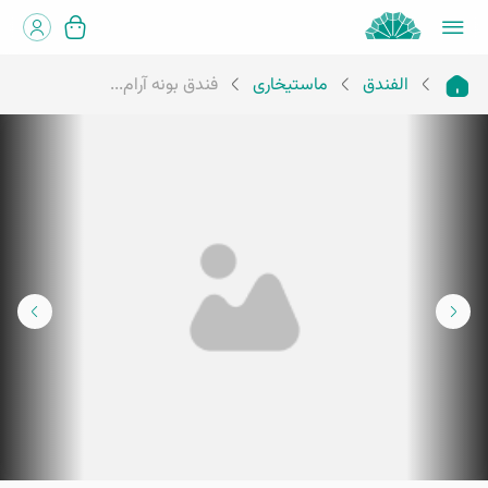
الفندق
ماستيخارى
فندق بونه آرام...