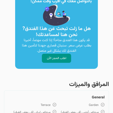
بالتواصل معك في أقرب وقت ممكن!
هل ما زلت تبحث عن هذا الفندق?
نحن هنا لمساعدتك!
قد يكون هذا الفندق متاحاً! إذا كنت مهتماً، أخبرنا
بطلب عرض سعر. سنبذل قصارى جهدنا لتأمين هذا
الفندق لك بشكل غير متصل.
اطلب الحجز الآن
المرافق والمیزات
General
Terrace
Garden
مرحاض أجنبي (في بعض الغرف)
مرحاض إيراني (في بعض الغرف)