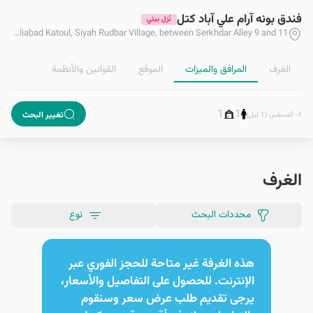
فندق بونه آرام علي آباد كتل
نُزل بيئي
Golestan, Aliabad Katoul, Siyah Rudbar Village, between Serkhdar Alley 9 and 11
الغرف
المرافق والمیزات
الموقع
القوانین والأنظمة
1
1
تغيير البحث
٠٨ أغسطس (1 ليل)
الغرف
محددات البحث
نوع
هذه الغرفة غير متاحة للحجز الفوري عبر
الإنترنت. للحصول على التفاصيل والأسعار،
يرجى تقديم طلب عرض سعر وسنقوم