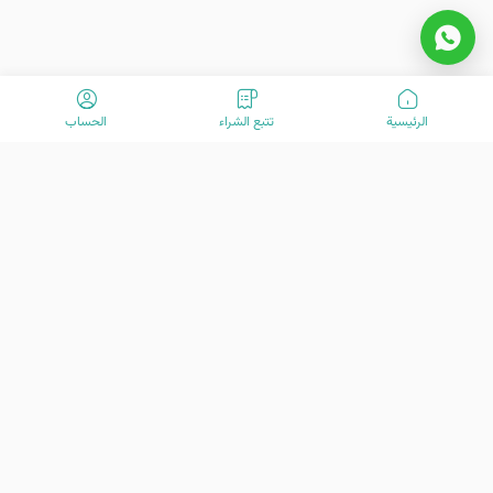
الرئیسیة
تتبع الشراء
الحساب
مرحبًا بكم في VisitOurIran (VOI)! نحن فريق متحمس مكرس لخلق تجارب
سفر استثنائية منذ عام 2015. مهمتنا هي تعزيز رحلة سفرك بخدمات العملاء
المتقدمة لدينا. نحن هنا لمساعدتك في استكشاف الكنوز الرائعة في إيران -
من تاريخها الغني وثقافتها النابضة بالحياة إلى جمالها الطبيعي المذهل. دعنا