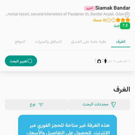
Siamak Bandar
أخرى
next to Pamchal resort, second kilometers of Pasdaran St, Bandar Anzali, Gilan
(
3
نجمة
)
جيد
7.2
الغرف
نظرة عامة على الفندق
المرافق والمیزات
الموقع
1
1
تغيير البحث
٠٦ أغسطس (1 ليل)
الغرف
محددات البحث
نوع
هذه الغرفة غير متاحة للحجز الفوري عبر
الإنترنت. للحصول على التفاصيل والأسعار،