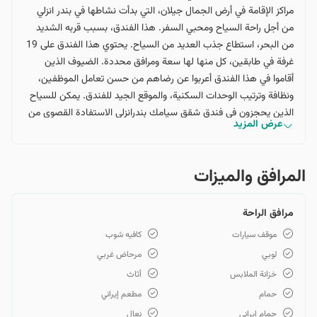
مراكز الإقامة في أرض الجمال جيلان، التي بدأت نشاطها في بندر انزلي
من أجل راحة السياح ومحبي السفر. هذا الفندق، بسبب قربه الشديد
من البحر، استطاع جذب العديد من السياح. يحتوي هذا الفندق على 19
غرفة في طابقين، كل منها لها سعة ومرافق محددة. الضيوف الذين
أقاموا في هذا الفندق أعربوا عن رضاهم من حسن تعامل الموظفين،
ونظافة وترتيب الوحدات السكنية، والموقع الجيد للفندق. يمكن للسياح
الذين يحجزون في فندق شقق سيامك بندرانزلي الاستفادة القصوى من
عرض المزيد
المرافق والتجهيزات عالية الجودة في هذا المجمع، والإطلالة الجميلة
على الطبيعة المحيطة وبحر قزوين، والوحدات السكنية النظيفة والأنيقة،
والجو المريح للفندق. يبعد فندق شقق سيامك بندرانزلي عن المعالم
المرافق والمیزات
السياحية مثل المستنقع الجميل في انزلي 7 دقائق، ومتحف قصر بندر
انزلي 14 دقيقة، وإلى مراكز التسوق في بندر أقل من 10 دقائق بالسيارة.
مرافق الراحة
موقف سيارات
كافيه شوب
لوبي
مرحاض غربي
خزانة الملابس
أثاث
حمام
مطعم إيراني
حمام إيراني
نعال