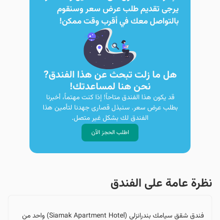
يرجى تقديم طلب عرض سعر وسنقوم
بالتواصل معك في أقرب وقت ممكن!
هل ما زلت تبحث عن هذا الفندق?
نحن هنا لمساعدتك!
قد يكون هذا الفندق متاحاً! إذا كنت مهتماً، أخبرنا
بطلب عرض سعر. سنبذل قصارى جهدنا لتأمين هذا
الفندق لك بشكل غير متصل.
اطلب الحجز الآن
نظرة عامة على الفندق
فندق شقق سيامك بندرانزلي (Siamak Apartment Hotel) واحد من