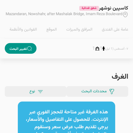
كاسپين نوشهر
شقق فندقية
Mazandaran, Nowshahr, after Mashalak Bridge, Imam Reza Boulevard
ة عامة على الفندق
المرافق والمیزات
الموقع
القوانین والأنظمة
1
1
تغيير البحث
٠٧ أغسطس (1 ليل)
الغرف
محددات البحث
نوع
هذه الغرفة غير متاحة للحجز الفوري عبر
الإنترنت. للحصول على التفاصيل والأسعار،
يرجى تقديم طلب عرض سعر وسنقوم