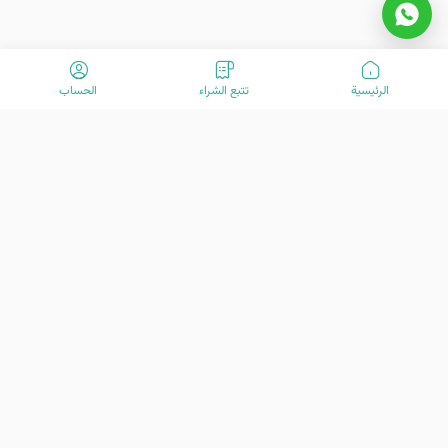
الرئیسیة
تتبع الشراء
الحساب
مرحبًا بكم في VisitOurIran (VOI)! نحن فريق متحمس مكرس لخلق تجارب
سفر استثنائية منذ عام 2015. مهمتنا هي تعزيز رحلة سفرك بخدمات العملاء
المتقدمة لدينا. نحن هنا لمساعدتك في استكشاف الكنوز الرائعة في إيران -
من تاريخها الغني وثقافتها النابضة بالحياة إلى جمالها الطبيعي المذهل. دعنا
نكون دليلك في مغامرة لا تُنسى.