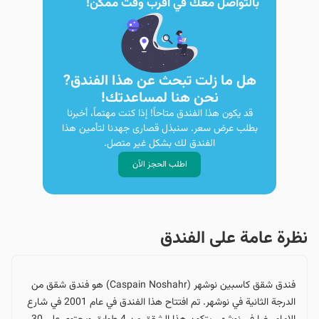
بالتواصل معك في أقرب وقت ممكن!
هل ما زلت تبحث عن هذا الفندق?
نحن هنا لمساعدتك!
قد يكون هذا الفندق متاحاً! إذا كنت مهتماً، أخبرنا
بطلب عرض سعر. سنبذل قصارى جهدنا لتأمين هذا
الفندق لك بشكل غير متصل.
اطلب الحجز الآن
نظرة عامة على الفندق
فندق شقق كاسبين نوشهر (Caspain Noshahr) هو فندق شقق من
الدرجة الثانية في نوشهر. تم افتتاح هذا الفندق في عام 2001 في شارع