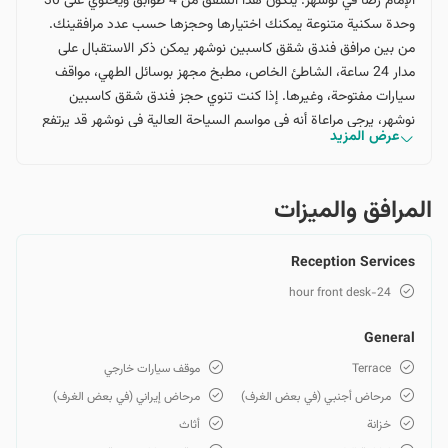
الإمام رضا في نوشهر. يتكون هذا الشقق من 4 طوابق ويحتوي على 30
وحدة سكنية متنوعة يمكنك اختيارها وحجزها حسب عدد مرافقينك.
من بين مرافق فندق شقق كاسبين نوشهر يمكن ذكر الاستقبال على
مدار 24 ساعة، الشاطئ الخاص، مطبخ مجهز بوسائل الطهي، مواقف
سيارات مفتوحة، وغيرها. إذا كنت تنوي حجز فندق شقق كاسبين
نوشهر، يرجى مراعاة أنه في مواسم السياحة العالية في نوشهر قد يرتفع
عرض المزيد
سعر الحجز. لذلك، تحقق من تكلفة الحجز بعد تحديد عدد مرافقينك،
وفي الفترة الزمنية المطلوبة على هذه الصفحة.
المرافق والمیزات
Reception Services
24-hour front desk
General
Terrace
موقف سيارات خارجي
مرحاض أجنبي (في بعض الغرف)
مرحاض إيراني (في بعض الغرف)
خزانة
أثاث