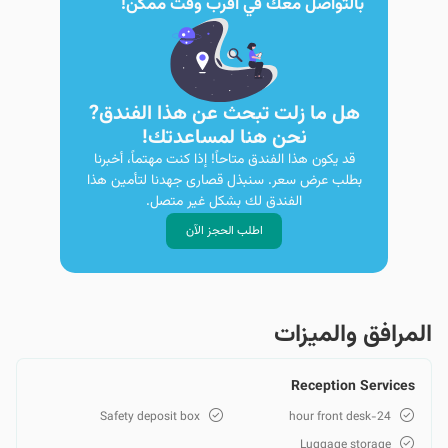
بالتواصل معك في أقرب وقت ممكن!
هل ما زلت تبحث عن هذا الفندق?
نحن هنا لمساعدتك!
قد يكون هذا الفندق متاحاً! إذا كنت مهتماً، أخبرنا
بطلب عرض سعر. سنبذل قصارى جهدنا لتأمين هذا
الفندق لك بشكل غير متصل.
اطلب الحجز الآن
المرافق والمیزات
Reception Services
Safety deposit box
24-hour front desk
Luggage storage