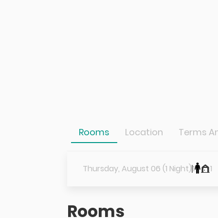
Rooms
Location
Terms An
Thursday, August 06 (1 Night)
1
1
Rooms