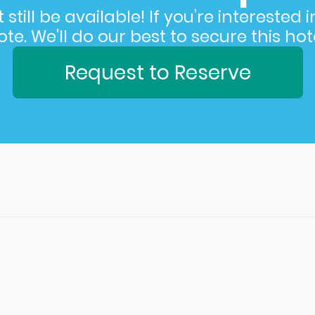
still be available! If you’re interested 
e. We'll do our best to secure this hote
Request to Reserve