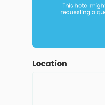
This hotel might 
requesting a quot
Location